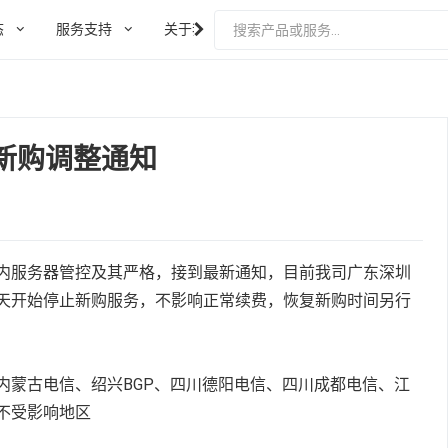
态
服务支持
关于我们
新购调整通知
特惠活动云
期待
期待
期待
期待
内容即将上线
内容即将上线
内容即将上线
内容即将上线
内服务器管控及其严格，接到最新通知，目前我司广东深圳
天开始停止新购服务，不影响正常续费，恢复新购时间另行
内蒙古电信、绍兴BGP、四川德阳电信、四川成都电信、江
不受影响地区