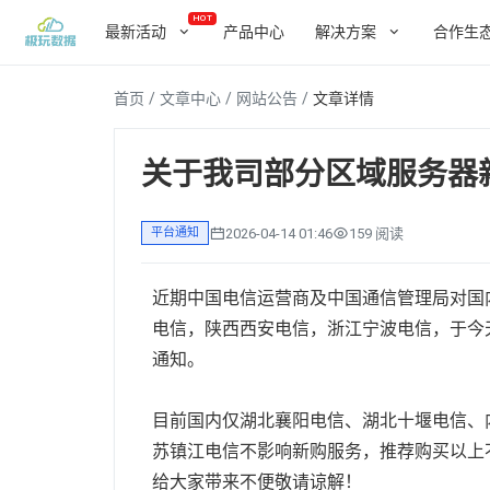
HOT
最新活动
产品中心
解决方案
合作生
首页
/
文章中心
/
网站公告
/
文章详情
最新活动
解决方案
合作生态
服务支持
关于我们
国内云服务器活动
全部
全部
全部
全部
特惠
关于我司部分区域服务器
国内
敬请
敬请
敬请
敬请
香港云服务器活动
特惠
更多
更多
更多
更多
2026-04-14 01:46
159 阅读
平台通知
美国云服务器活动
特惠
近期中国电信运营商及中国通信管理局对国
电信，陕西西安电信，浙江宁波电信，于今
通知。
目前国内仅湖北襄阳电信、湖北十堰电信、
苏镇江电信不影响新购服务，推荐购买以上
给大家带来不便敬请谅解！