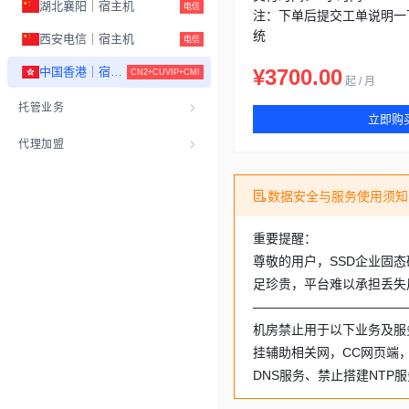
湖北襄阳｜宿主机
电信
注：下单后提交工单说明一
统
西安电信｜宿主机
电信
中国香港｜宿主机
¥3700.00
CN2+CUVIP+CMI
起 / 月
托管业务
立即购
代理加盟
数据安全与服务使用须知
重要提醒：
尊敬的用户，SSD企业固
足珍贵，平台难以承担丢失
————————————
机房禁止用于以下业务及服
挂辅助相关网，CC网页端
DNS服务、禁止搭建NTP