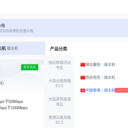
价格
可实际获得的优惠价格
主机
宿主机
产品分类
极玩数据活动
湖北襄阳｜宿主机
库存充足
专区
西安电信｜宿主机
大陆云服务器
核心
ECS
中国香港｜宿主机
CN2+CU
大陆高性能游
ps下50Mbps
戏云
ps下100Mbps
香港云服务器
ECS