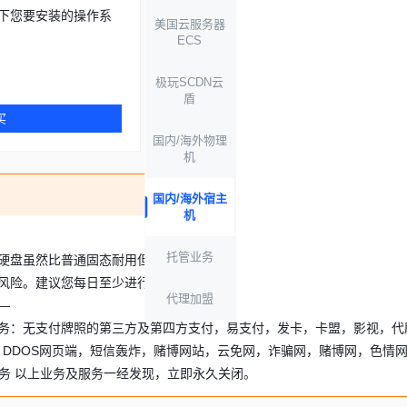
下您要安装的操作系
美国云服务器
ECS
极玩SCDN云
盾
买
国内/海外物理
机
国内/海外宿主
机
托管业务
态硬盘虽然比普通固态耐用但是安全我们无法保障一直无问题，我司将尽
风险。建议您每日至少进行一次异地备份，若因意外导致数据丢失，相关
代理加盟
—
务：无支付牌照的第三方及第四方支付，易支付，发卡，卡盟，影视，代
，DDOS网页端，短信轰炸，赌博网站，云免网，诈骗网，赌博网，色情
服务 以上业务及服务一经发现，立即永久关闭。