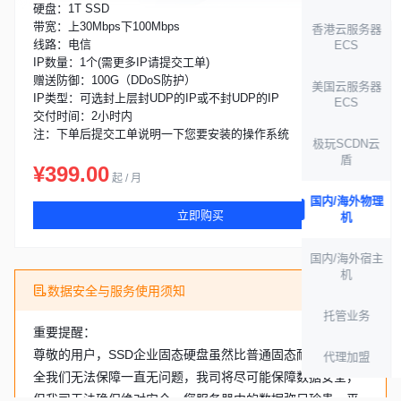
硬盘：1T SSD
带宽：上30Mbps下100Mbps
香港云服务器
线路：电信
ECS
IP数量：1个(需更多IP请提交工单)
赠送防御：100G（DDoS防护）
美国云服务器
IP类型：可选封上层封UDP的IP或不封UDP的IP
ECS
交付时间：2小时内
注：下单后提交工单说明一下您要安装的操作系统
极玩SCDN云
盾
¥399.00
起 / 月
国内/海外物理
立即购买
机
国内/海外宿主
机
数据安全与服务使用须知
托管业务
重要提醒：
尊敬的用户，SSD企业固态硬盘虽然比普通固态耐用但是安
代理加盟
全我们无法保障一直无问题，我司将尽可能保障数据安全，
但我司无法确保绝对安全。您服务器中的数据弥足珍贵，平