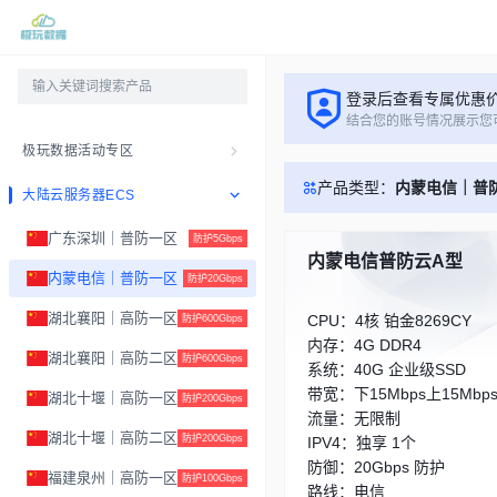
登录后查看专属优惠
结合您的账号情况展示您
极玩数据活动专区
产品类型：
内蒙电信｜普
大陆云服务器ECS
广东深圳｜普防一区
防护5Gbps
内蒙电信普防云A型
内蒙电信｜普防一区
防护20Gbps
湖北襄阳｜高防一区
CPU：4核 铂金8269CY
防护600Gbps
内存：4G DDR4
湖北襄阳｜高防二区
防护600Gbps
系统：40G 企业级SSD
带宽：下15Mbps上15Mbp
湖北十堰｜高防一区
防护200Gbps
流量：无限制
湖北十堰｜高防二区
防护200Gbps
IPV4：独享 1个
防御：20Gbps 防护
福建泉州｜高防一区
防护100Gbps
路线：电信