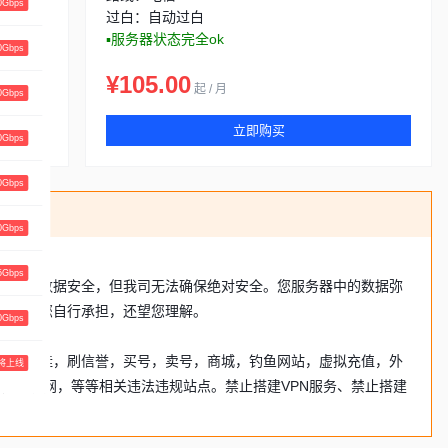
Gbps
过白：自动过白
▪服务器状态完全ok
Gbps
¥105.00
起 / 月
Gbps
立即购买
Gbps
Gbps
Gbps
Gbps
可能保障数据安全，但我司无法确保绝对安全。您服务器中的数据弥
风险需您自行承担，还望您理解。
Gbps
刷，代挂，刷信誉，买号，卖号，商城，钓鱼网站，虚拟充值，外
将上线
网，小说网，等等相关违法违规站点。禁止搭建VPN服务、禁止搭建