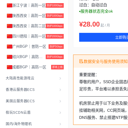
过白：自动过白
浙江宁波｜高防一区
防护100Gbps
▪服务器状态完全ok
陕西西安｜高防一区
防护100Gbps
¥28.00
起 / 月
陕西西安｜高防二区
防护100Gbps
四川德阳｜高防一区
防护200Gbps
立即购
广州BGP｜普防一区
防护5Gbps
绍兴BGP｜高防一区
防护100Gbps
数据安全与服务使用须知
成都BGP｜高防一区
即将上线
重要提醒：
大陆高性能游戏云
尊敬的用户，SSD企业固
足珍贵，平台难以承担丢失
香港云服务器ECS
————————————
美国云服务器ECS
机房禁止用于以下业务及服
挂辅助相关网，CC网页端
极玩SCDN云盾
DNS服务、禁止搭建NTP
国内/海外物理机