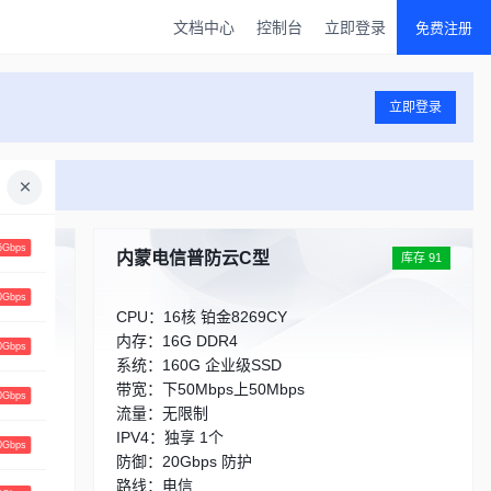
文档中心
控制台
立即登录
免费注册
立即登录
Gbps
内蒙电信普防云C型
库存 218
库存 91
Gbps
CPU：16核 铂金8269CY
内存：16G DDR4
Gbps
系统：160G 企业级SSD
带宽：下50Mbps上50Mbps
Gbps
流量：无限制
IPV4：独享 1个
Gbps
防御：20Gbps 防护
路线：电信