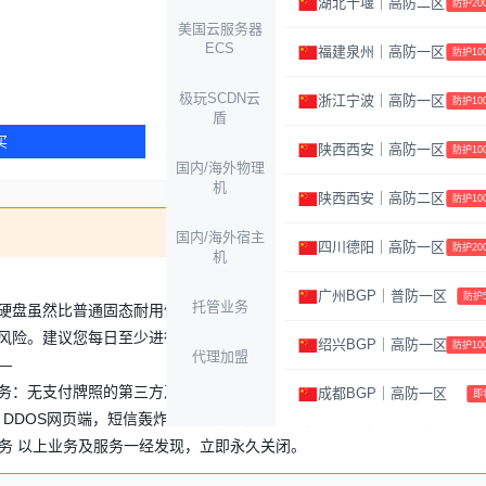
湖北十堰｜高防二区
防护200
过白：自动过白
美国云服务器
▪服务器状态完全ok
ECS
福建泉州｜高防一区
防护100
¥50.00
起 / 月
极玩SCDN云
浙江宁波｜高防一区
防护100
盾
买
立即购买
陕西西安｜高防一区
防护100
国内/海外物理
机
陕西西安｜高防二区
防护100
国内/海外宿主
四川德阳｜高防一区
防护200
机
广州BGP｜普防一区
防护5
托管业务
态硬盘虽然比普通固态耐用但是安全我们无法保障一直无问题，我司将尽
风险。建议您每日至少进行一次异地备份，若因意外导致数据丢失，相关
绍兴BGP｜高防一区
防护100
代理加盟
—
务：无支付牌照的第三方及第四方支付，易支付，发卡，卡盟，影视，代
成都BGP｜高防一区
即
，DDOS网页端，短信轰炸，赌博网站，云免网，诈骗网，赌博网，色情
服务 以上业务及服务一经发现，立即永久关闭。