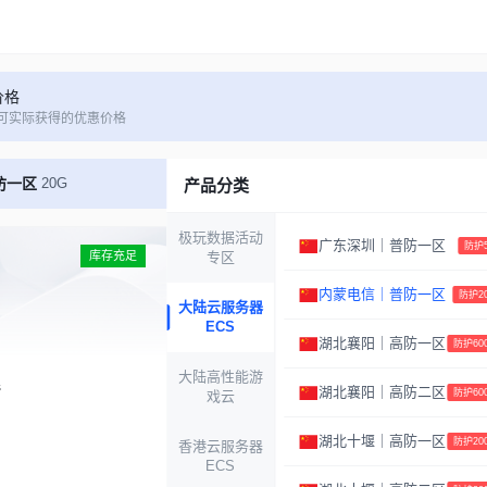
价格
可实际获得的优惠价格
防一区
20G
产品分类
极玩数据活动
广东深圳｜普防一区
防护5
内蒙电信普防云B型
库存充足
专区
内蒙电信｜普防一区
防护20
大陆云服务器
CPU：8核 铂金8269CY
ECS
内存：8G DDR4
湖北襄阳｜高防一区
防护600
系统：80G 企业级SSD
大陆高性能游
s
带宽：下30Mbps上30Mbps
湖北襄阳｜高防二区
防护600
戏云
流量：无限制
IPV4：独享 1个
湖北十堰｜高防一区
防护200
香港云服务器
防御：20Gbps 防护
ECS
路线：电信