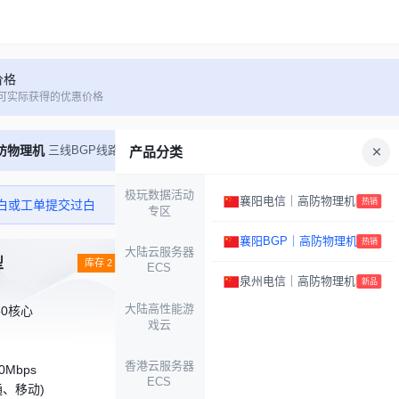
价格
可实际获得的优惠价格
防物理机
三线BGP线路
产品分类
极玩数据活动
襄阳电信｜高防物理机
热销
白或工单提交过白
专区
襄阳BGP｜高防物理机
热销
大陆云服务器
型
襄阳BGP高防物理机B型
库存 2
ECS
泉州电信｜高防物理机
新品
大陆高性能游
80核心
CPU：金牌Gold 6144*2｜64核心
戏云
内存：64G DDR4
硬盘：1T SSD
香港云服务器
0Mbps
带宽：上行50Mbps/下行100Mbps
ECS
通、移动)
线路：三线BGP(电信、联通、移动)