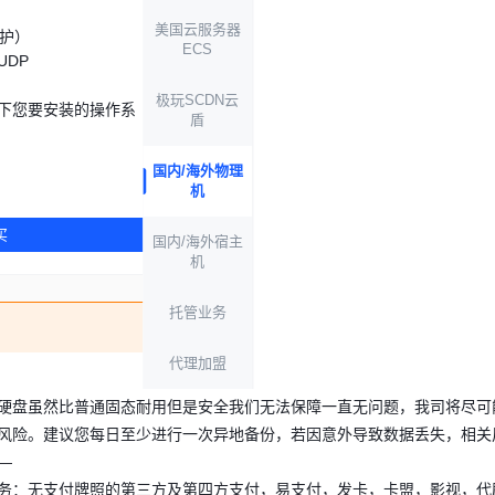
IP数量：1个
美国云服务器
防护）
赠送防御：500G（DDoS防护）
ECS
DP
定制策略：支持封海外或封UDP
交付时间：2小时内
极玩SCDN云
下您要安装的操作系
注：下单后提交工单说明一下您要安装的
盾
统
国内/海外物理
¥899.00
起 / 月
机
买
立即购买
国内/海外宿主
机
托管业务
代理加盟
态硬盘虽然比普通固态耐用但是安全我们无法保障一直无问题，我司将尽
风险。建议您每日至少进行一次异地备份，若因意外导致数据丢失，相关
—
务：无支付牌照的第三方及第四方支付，易支付，发卡，卡盟，影视，代