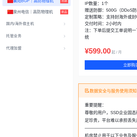
襄阳BGP｜高防物理机
热销
IP数量：1个
赠送防御：500G（DDoS
泉州电信｜高防物理机
新品
定制策略：支持封海外或封U
交付时间：2小时内
国内/海外宿主机
注：下单后提交工单说明一
托管业务
统
代理加盟
¥599.00
起 / 月
立即购
数据安全与服务使用须知
重要提醒：
尊敬的用户，SSD企业固
足珍贵，平台难以承担丢失
————————————
机房禁止用于以下业务及服