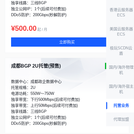
独享线路：三线BGP
独立公网IP：1个(后续可付费加)
香港云服务器
DDoS防护：200Gbps(秒解防护)
ECS
¥500.00
美国云服务器
起 / 月
ECS
立即购买
极玩SCDN云
盾
成都BGP 2U托管(预售)
库存充足
国内/海外物理
机
数据中心：成都政企数据中心
国内/海外宿主
托管规格：2U
机
电源功耗：550W～750W
独享带宽：下行500Mbps(后续可付费加)
独享带宽：上行50Mbps(后续可付费加)
托管业务
独享线路：三线BGP
独立公网IP：1个(后续可付费加)
代理加盟
DDoS防护：200Gbps(秒解防护)