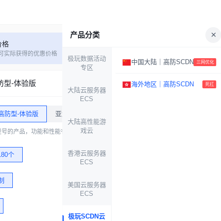
产品分类
价格
可实际获得的优惠价格
极玩数据活动
中国大陆｜高防SCDN
三网优化
专区
防型-体验版
海外地区｜高防SCDN
死扛
大陆云服务器
ECS
高防型-体验版
亚太高防型-普惠版
亚太高防型-基础版
亚太高防
大陆高性能游
戏云
型号的产品，功能和性能有所差异，建议您根据实际需求选择！
香港云服务器
180个
ECS
制
美国云服务器
ECS
极玩SCDN云