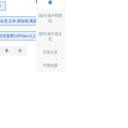
盾
B
国内/海外物理
机
,台湾,日本,新加坡,英国 印度,荷兰,加拿大,德国,澳大利亚
国内/海外宿主
点总宽带120Gbps以上，死扛DDOS攻击
机
季
年
托管业务
代理加盟