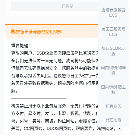
已售罄
香港云服务器
ECS
美国云服务器
数据安全与服务使用须知
ECS
重要提醒：
极玩SCDN云
尊敬的用户，SSD企业固态硬盘虽然比普通固态耐用但是安
盾
全我们无法保障一直无问题，我司将尽可能保障数据安全，
国内/海外物理
但我司无法确保绝对安全。您服务器中的数据弥足珍贵，平
机
台难以承担丢失风险。建议您每日至少进行一次异地备份，
若因意外导致数据丢失，相关风险需您自行承担，还望您理
国内/海外宿主
解。
机
—————————————
机房禁止用于以下业务及服务：无支付牌照的第三方及第四
托管业务
方支付，易支付，发卡，卡盟，影视，代刷，代挂，刷信
代理加盟
誉，买号，卖号，商城，钓鱼网站，虚拟充值，外挂辅助相
关网，CC网页端，DDOS网页端，短信轰炸，赌博网站，云